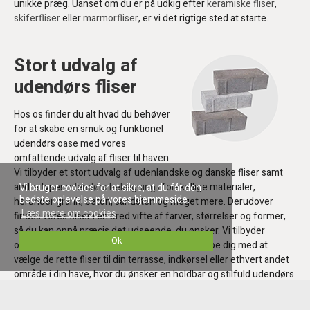
unikke præg. Uanset om du er på udkig efter
keramiske fliser
,
skiferfliser
eller
marmorfliser
, er vi det rigtige sted at starte.
Stort udvalg af
udendørs fliser
Hos os finder du alt hvad du behøver
for at skabe en smuk og funktionel
udendørs oase med vores
omfattende udvalg af fliser til haven.
Vi tilbyder et stort udvalg af udenlandske og danske fliser samt
andre typer
udendørs belægning
i forskellige materialer,
Vi bruger cookies for at sikre, at du får den
bedste oplevelse på vores hjemmeside.
herunder granit, beton, sandsten og meget mere. Derudover
Læs mere om cookies
findes vores fliser i en bred vifte af farver, størrelser og former,
så du kan opnå præcis det udseende, du ønsker. Vi tilbyder
Ok
ovenikøbet rådgivning og vejledning til at hjælpe dig med at
vælge de rette fliser til din terrasse, indkørsel eller ethvert andet
område i din have, hvor du ønsker en holdbar og stilfuld udendørs
belægning.