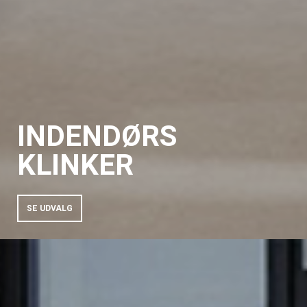
INDENDØRS
KLINKER
SE UDVALG