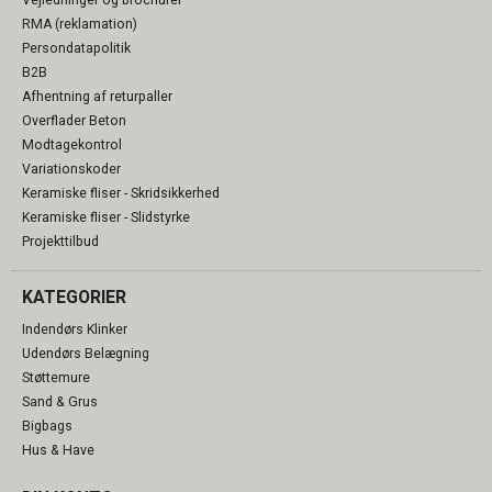
Vejledninger og brochurer
RMA (reklamation)
Persondatapolitik
B2B
Afhentning af returpaller
Overflader Beton
Modtagekontrol
Variationskoder
Keramiske fliser - Skridsikkerhed
Keramiske fliser - Slidstyrke
Projekttilbud
KATEGORIER
Indendørs Klinker
Udendørs Belægning
Støttemure
Sand & Grus
Bigbags
Hus & Have