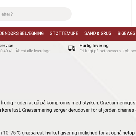
DENDØRS BELÆGNING
STØTTEMURE
SAND & GRUS
BIGBAGS
ervice
Hurtig levering
 40 40 41 · Åbent alle hverdage
Fri fragt på betonvarer v. køb ove
 frodig - uden at gå på kompromis med styrken. Græsarmeringssten 
g kørefast. Græsarmering sørger derudover for at jorden drænes 
.
75 % græsareal, hvilket giver rig mulighed for at opnå netop det