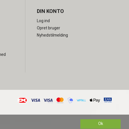
DIN KONTO
Log ind
Opret bruger
Nyhedstilmelding
rhed
Ok