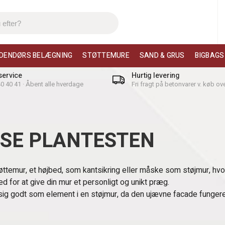
DENDØRS BELÆGNING
STØTTEMURE
SAND & GRUS
BIGBAGS
ervice
Hurtig levering
 40 40 41 · Åbent alle hverdage
Fri fragt på betonvarer v. køb ove
ISE PLANTESTEN
ttemur, et højbed, som kantsikring eller måske som støjmur, hvori
d for at give din mur et personligt og unikt præg.
sig godt som element i en støjmur, da den ujævne facade funger