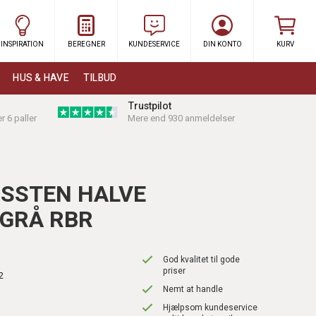
INSPIRATION
BEREGNER
KUNDESERVICE
DIN KONTO
KURV
HUS & HAVE
TILBUD
Trustpilot
r 6 paller
Mere end 930 anmeldelser
SSTEN HALVE
 GRÅ RBR
God kvalitet til gode
priser
2
Nemt at handle
Hjælpsom kundeservice