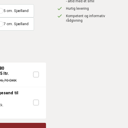
- altid med et smil
Hurtig levering
5 cm. Sjælland
Kompetent og informativ
rådgivning
7 cm. Sjælland
80
 ltr.
96,70 DKK
gesand til
k.