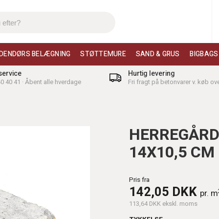
DENDØRS BELÆGNING
STØTTEMURE
SAND & GRUS
BIGBAGS
ervice
Hurtig levering
 40 40 41 · Åbent alle hverdage
Fri fragt på betonvarer v. køb ove
HERREGÅRD
14X10,5 CM
Pris fra
142,05 DKK
pr. m
113,64 DKK ekskl. moms