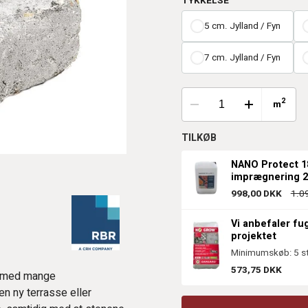
TYKKELSE
5 cm. Jylland / Fyn
7 cm. Jylland / Fyn
2
m
TILKØB
NANO Protect 1
imprægnering 25
998,00 DKK
1.0
Vi anbefaler fu
projektet
Minimumskøb: 5 st
573,75 DKK
n med mange
n ny terrasse eller