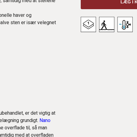
de, samtidig med at stenene
LÆG I 
onelle haver og
halve sten er især velegnet
ehandlet, er det vigtig at
lægning grundigt.
Nano
e overflade til, så man
samtidig med at overfladen