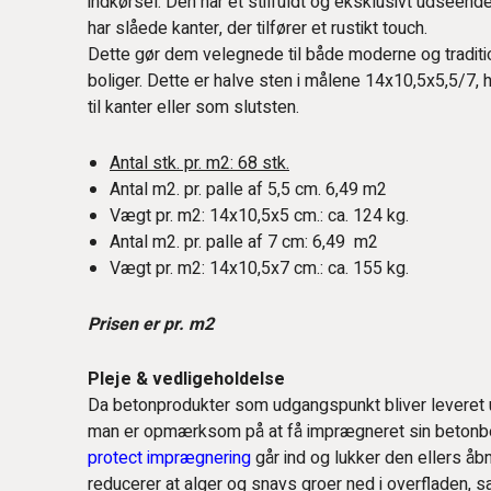
indkørsel. Den har et stilfuldt og eksklusivt udseen
har slåede kanter, der tilfører et rustikt touch.
Dette gør dem velegnede til både moderne og traditi
boliger. Dette er halve sten i målene 14x10,5x5,5/7, 
til kanter eller som slutsten.
Antal stk. pr. m2: 68 stk.
Antal m2. pr. palle af 5,5 cm. 6,49 m2
Vægt pr. m2: 14x10,5x5 cm.: ca. 124 kg.
Antal m2. pr. palle af 7 cm: 6,49 m2
Vægt pr. m2: 14x10,5x7 cm.: ca. 155 kg.
Prisen er pr. m2
Pleje & vedligeholdelse
Da betonprodukter som udgangspunkt bliver leveret ub
man er opmærksom på at få imprægneret sin betonbe
protect imprægnering
går ind og lukker den ellers åbn
reducerer at alger og snavs groer ned i overfladen, 