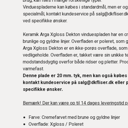
brug, kan fåes i mange forskellige typer.
Vinduespladerne kan købes i standardmål, men er ogs
specialmål, kontakt kundeservice på salg@dkfliser.dk
ved specifikke ønsker.
Keramik Arga Xgloss Dekton vinduespladen har en 
brunlige og gyldne linjer. Overfladen er poleret, som g
Arga Xgloss Dekton er en ikke-porøs overflade, som
vedligeholde. Overfladen er, takket være sin unikke te
modstandsdygtig overfor både ridser og pletter. Prod
varmefast.
Denne plade er 20 mm. tyk, men kan også købes i
kontakt kundeservice på salg@dkfliser.dk eller 
specifikke ønsker.
Bemærk! Der kan være op til 14 dages leveringstid p
Farve: Cremefarvet med brune og gyldne linjer
Overflade: Xgloss / Poleret