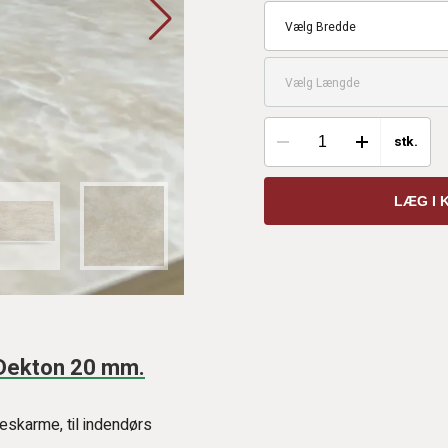
Vælg Bredde
Vælg Længde
stk.
LÆG I 
 Dekton 20 mm.
eskarme, til indendørs