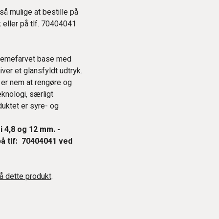
å mulige at bestille på
 eller på tlf. 70404041
cremefarvet base med
iver et glansfyldt udtryk.
 er nem at rengøre og
knologi, særligt
uktet er syre- og
 4,8 og 12 mm. -
på tlf: 70404041 ved
å dette produkt
.