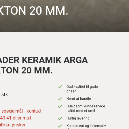
KTON 20 MM.
ADER KERAMIK ARGA
TON 20 MM.
God kvalitet til gode
priser
. stk.
Nemt at handle
Hjælpsom kundeservice
 specialmål - kontakt
- altid med et smil
40 41 eller mail:
Hurtig levering
ifikke ønsker
Kompetent og informativ