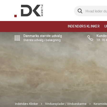
INDENDØRS KLINKER
U
Danmarks største udvalg
Kundes
Største udvalg i belægning
Tlf. 70
Indendørs Klinker
Vinduesplader / Vindueskarme
Keramiske