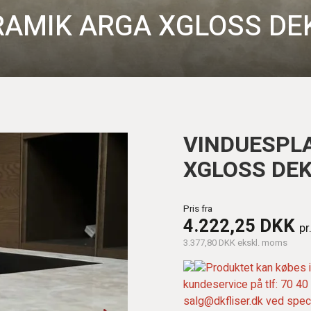
RAMIK ARGA XGLOSS DE
VINDUESPL
XGLOSS DEK
Pris fra
4.222,25 DKK
pr
3.377,80 DKK ekskl. moms
Produktet kan købes i
kundeservice på tlf: 70 40 
salg@dkfliser.dk ved spec