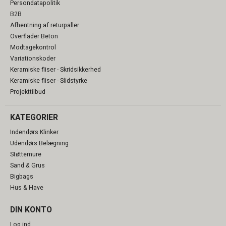
Persondatapolitik
B2B
Afhentning af returpaller
Overflader Beton
Modtagekontrol
Variationskoder
Keramiske fliser - Skridsikkerhed
Keramiske fliser - Slidstyrke
Projekttilbud
KATEGORIER
Indendørs Klinker
Udendørs Belægning
Støttemure
Sand & Grus
Bigbags
Hus & Have
DIN KONTO
Log ind