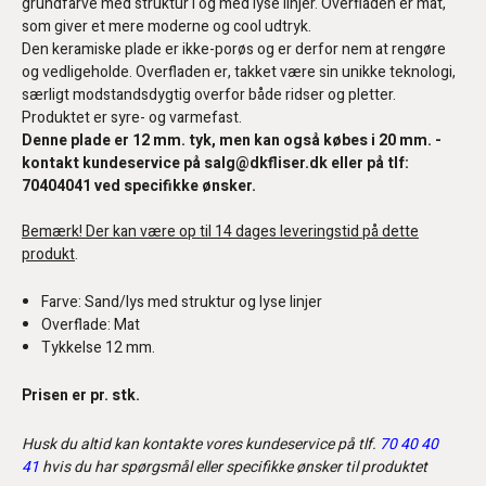
grundfarve med struktur i og med lyse linjer. Overfladen er mat,
som giver et mere moderne og cool udtryk.
Den keramiske plade er ikke-porøs og er derfor nem at rengøre
og vedligeholde. Overfladen er, takket være sin unikke teknologi,
særligt modstandsdygtig overfor både ridser og pletter.
Produktet er syre- og varmefast.
Denne plade er 12 mm. tyk, men kan også købes i 20 mm. -
kontakt kundeservice på salg@dkfliser.dk eller på tlf:
70404041 ved specifikke ønsker.
Bemærk! Der kan være op til 14 dages leveringstid på dette
produkt
.
Farve: Sand/lys med struktur og lyse linjer
Overflade: Mat
Tykkelse 12 mm.
Prisen er pr. stk.
Husk du altid kan kontakte vores kundeservice på tlf.
70 40 40
41
hvis du har spørgsmål eller specifikke ønsker til produktet