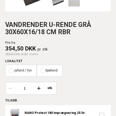
VANDRENDER U-RENDE GRÅ
30X60X16/18 CM RBR
Pris fra
354,50 DKK
pr. stk.
283,60 DKK ekskl. moms
LOKALITET
Jylland / Fyn
Sjælland
stk.
TILKØB
NANO Protect 180 imprægnering 25 ltr.