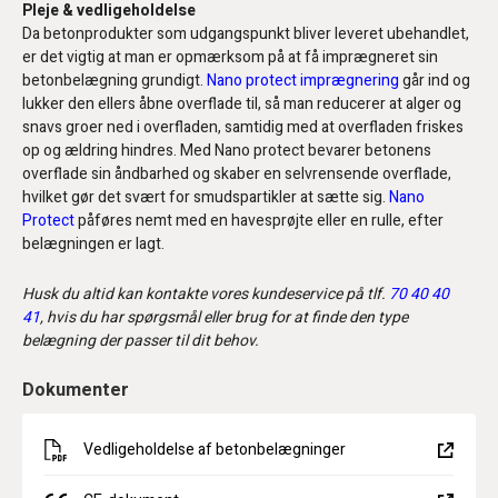
Pleje & vedligeholdelse
Da betonprodukter som udgangspunkt bliver leveret ubehandlet,
er det vigtig at man er opmærksom på at få imprægneret sin
betonbelægning grundigt.
Nano protect imprægnering
går ind og
lukker den ellers åbne overflade til, så man reducerer at alger og
snavs groer ned i overfladen, samtidig med at overfladen friskes
op og ældring hindres. Med Nano protect bevarer betonens
overflade sin åndbarhed og skaber en selvrensende overflade,
hvilket gør det svært for smudspartikler at sætte sig.
Nano
Protect
påføres nemt med en havesprøjte eller en rulle, efter
belægningen er lagt.
Husk du altid kan kontakte vores kundeservice på tlf.
70 40 40
41
, hvis du har spørgsmål eller brug for at finde den type
belægning der passer til dit behov.
Dokumenter
Vedligeholdelse af betonbelægninger