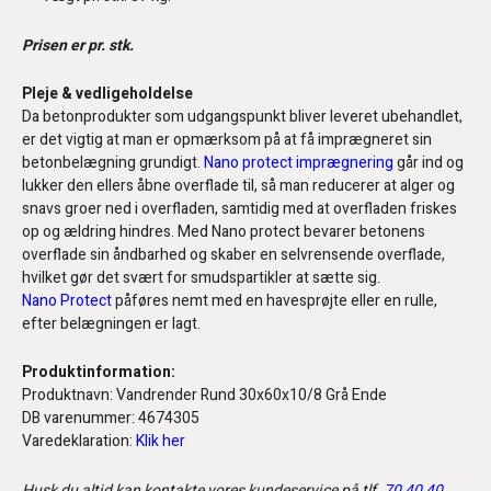
Prisen er pr. stk.
Pleje & vedligeholdelse
Da betonprodukter som udgangspunkt bliver leveret ubehandlet,
er det vigtig at man er opmærksom på at få imprægneret sin
betonbelægning grundigt.
Nano protect imprægnering
går ind og
lukker den ellers åbne overflade til, så man reducerer at alger og
snavs groer ned i overfladen, samtidig med at overfladen friskes
op og ældring hindres. Med Nano protect bevarer betonens
overflade sin åndbarhed og skaber en selvrensende overflade,
hvilket gør det svært for smudspartikler at sætte sig.
Nano Protect
påføres nemt med en havesprøjte eller en rulle,
efter belægningen er lagt.
Produktinformation:
Produktnavn: Vandrender Rund 30x60x10/8 Grå Ende
DB varenummer: 4674305
Varedeklaration:
Klik her
Husk du altid kan kontakte vores kundeservice på tlf.
70 40 40