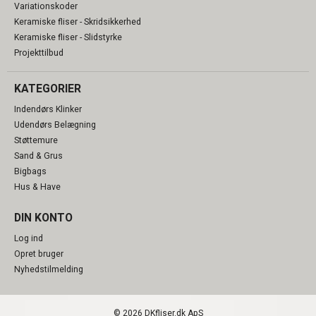
Variationskoder
Keramiske fliser - Skridsikkerhed
Keramiske fliser - Slidstyrke
Projekttilbud
KATEGORIER
Indendørs Klinker
Udendørs Belægning
Støttemure
Sand & Grus
Bigbags
Hus & Have
DIN KONTO
Log ind
Opret bruger
Nyhedstilmelding
© 2026 DKfliser.dk ApS