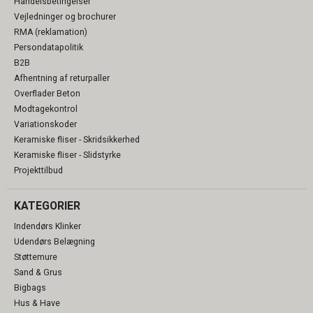
Handelsbetingelser
Vejledninger og brochurer
RMA (reklamation)
Persondatapolitik
B2B
Afhentning af returpaller
Overflader Beton
Modtagekontrol
Variationskoder
Keramiske fliser - Skridsikkerhed
Keramiske fliser - Slidstyrke
Projekttilbud
KATEGORIER
Indendørs Klinker
Udendørs Belægning
Støttemure
Sand & Grus
Bigbags
Hus & Have